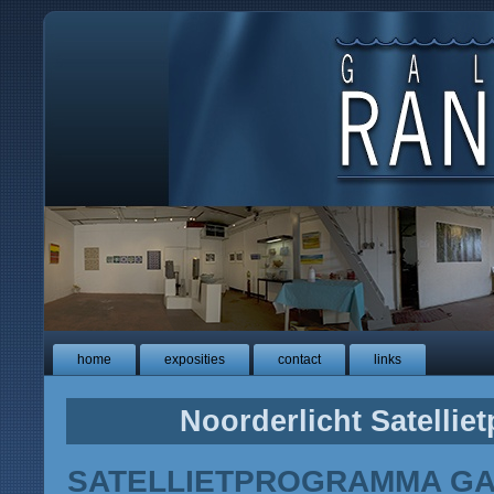
home
exposities
contact
links
Noorderlicht Satelli
SATELLIETPROGRAMMA GAL